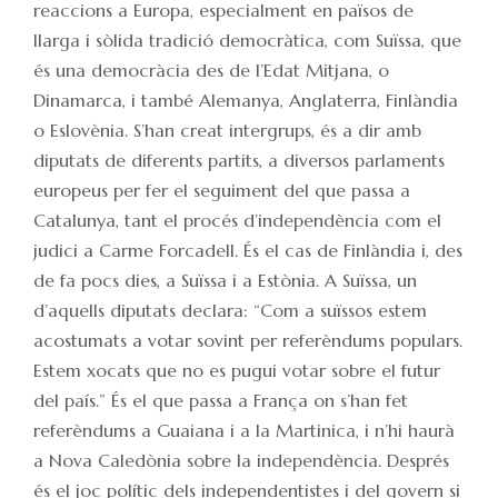
reaccions a Europa, especialment en països de
llarga i sòlida tradició democràtica, com Suïssa, que
és una democràcia des de l’Edat Mitjana, o
Dinamarca, i també Alemanya, Anglaterra, Finlàndia
o Eslovènia. S’han creat intergrups, és a dir amb
diputats de diferents partits, a diversos parlaments
europeus per fer el seguiment del que passa a
Catalunya, tant el procés d’independència com el
judici a Carme Forcadell. És el cas de Finlàndia i, des
de fa pocs dies, a Suïssa i a Estònia. A Suïssa, un
d’aquells diputats declara: “Com a suïssos estem
acostumats a votar sovint per referèndums populars.
Estem xocats que no es pugui votar sobre el futur
del país.” És el que passa a França on s’han fet
referèndums a Guaiana i a la Martinica, i n’hi haurà
a Nova Caledònia sobre la independència. Després
és el joc polític dels independentistes i del govern si