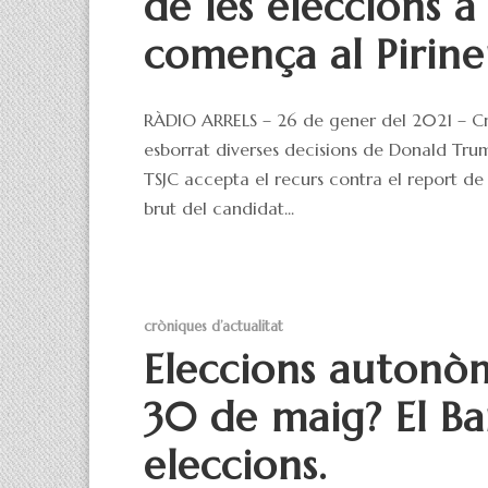
de les eleccions a
comença al Pirine
RÀDIO ARRELS – 26 de gener del 2021 – Cro
esborrat diverses decisions de Donald Trump, 
TSJC accepta el recurs contra el report de 
brut del candidat...
cròniques d’actualitat
Eleccions autonò
30 de maig? El Ba
eleccions.