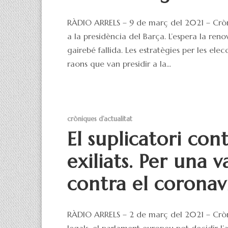
RÀDIO ARRELS – 9 de març del 2021 – Cròni
a la presidència del Barça. L’espera la ren
gairebé fallida. Les estratègies per les el
raons que van presidir a la...
cròniques d’actualitat
El suplicatori con
exiliats. Per una
contra el coronavi
RÀDIO ARRELS – 2 de març del 2021 – Cròni
legals, el parlament europeu pot decidir l