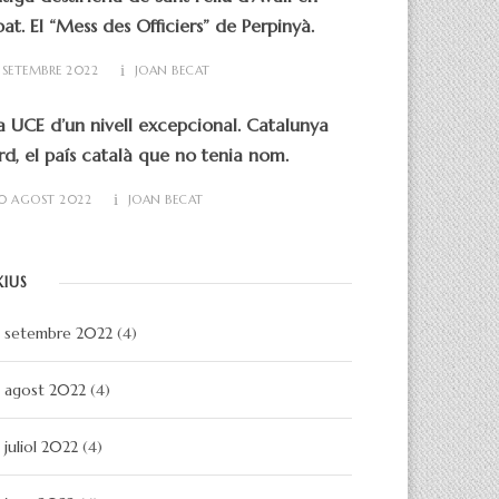
at. El “Mess des Officiers” de Perpinyà.
 SETEMBRE 2022
JOAN BECAT
 UCE d’un nivell excepcional. Catalunya
d, el país català que no tenia nom.
0 AGOST 2022
JOAN BECAT
XIUS
setembre 2022
(4)
agost 2022
(4)
juliol 2022
(4)