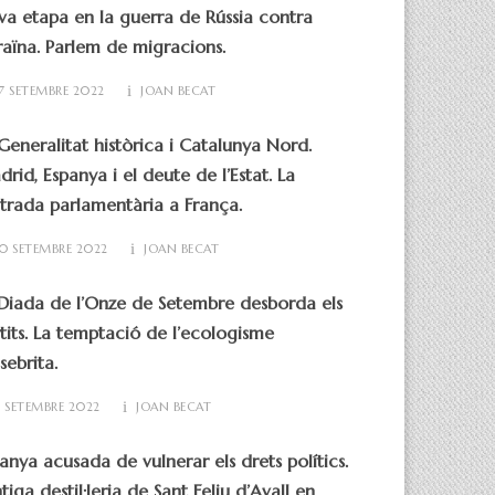
a etapa en la guerra de Rússia contra
aïna. Parlem de migracions.
7 SETEMBRE 2022
JOAN BECAT
Generalitat històrica i Catalunya Nord.
rid, Espanya i el deute de l’Estat. La
trada parlamentària a França.
0 SETEMBRE 2022
JOAN BECAT
Diada de l’Onze de Setembre desborda els
tits. La temptació de l’ecologisme
sebrita.
3 SETEMBRE 2022
JOAN BECAT
anya acusada de vulnerar els drets polítics.
ntiga destil·leria de Sant Feliu d’Avall en