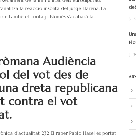
deb
analitza la reacció insòlita del jutge Llarena. La
om també el contagi. Només s’acabarà la...
6
Una
Nor
3
iròmana Audiència
dol del vot des de
AR
a una dreta republicana
t contra el vot
at.
̀nica d’actualitat 232 El raper Pablo Hasel és portat