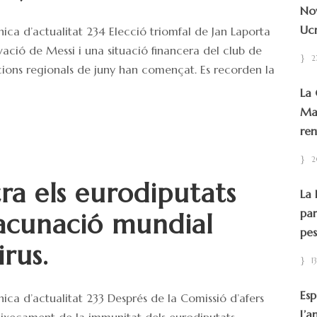
Nov
Ucr
ca d’actualitat 234 Elecció triomfal de Jan Laporta
ovació de Messi i una situació financera del club de
2
eccions regionals de juny han començat. Es recorden la
La 
Mad
ren
2
tra els eurodiputats
La 
par
 vacunació mundial
pes
rus.
1
Esp
ca d’actualitat 233 Després de la Comissió d’afers
L’a
’aixecament de la immunitat dels eurodiputats