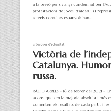
a la presó per sis anys condemnat per l’Aud
protestacions de joves, d’aldarulls i repress
serveis consulars espanyols han...
cròniques d’actualitat
Victòria de l’ind
Catalunya. Humor
russa.
RÀDIO ARRELS – 16 de febrer del 2021 – Crò
aconsegueixen la majoria absoluta i més esc
comenten els resultats de cada partit i les
Navalny torna a Rússia el condemnen car dur