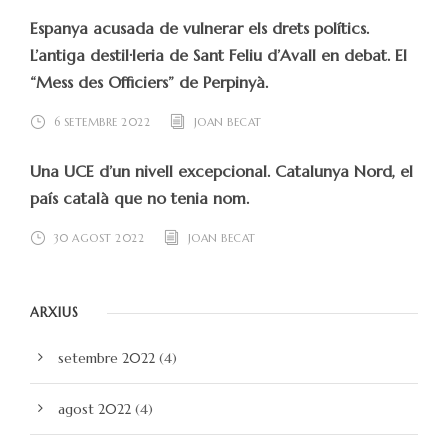
Espanya acusada de vulnerar els drets polítics.
L’antiga destil·leria de Sant Feliu d’Avall en debat. El
“Mess des Officiers” de Perpinyà.
6 SETEMBRE 2022
JOAN BECAT
Una UCE d’un nivell excepcional. Catalunya Nord, el
país català que no tenia nom.
30 AGOST 2022
JOAN BECAT
ARXIUS
setembre 2022
(4)
agost 2022
(4)