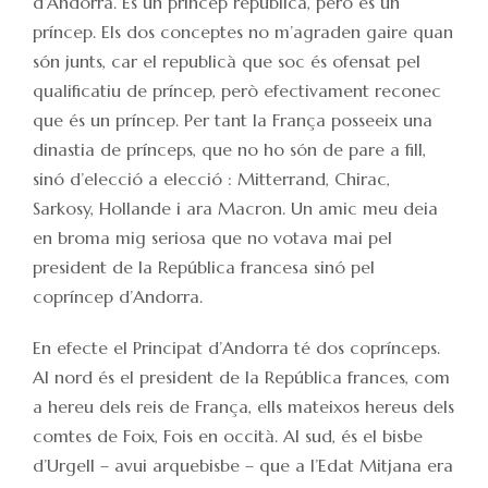
d’Andorra. És un príncep republicà, però és un
príncep. Els dos conceptes no m’agraden gaire quan
són junts, car el republicà que soc és ofensat pel
qualificatiu de príncep, però efectivament reconec
que és un príncep. Per tant la França posseeix una
dinastia de prínceps, que no ho són de pare a fill,
sinó d’elecció a elecció : Mitterrand, Chirac,
Sarkosy, Hollande i ara Macron. Un amic meu deia
en broma mig seriosa que no votava mai pel
president de la República francesa sinó pel
copríncep d’Andorra.
En efecte el Principat d’Andorra té dos coprínceps.
Al nord és el president de la República frances, com
a hereu dels reis de França, ells mateixos hereus dels
comtes de Foix, Fois en occità. Al sud, és el bisbe
d’Urgell – avui arquebisbe – que a l’Edat Mitjana era