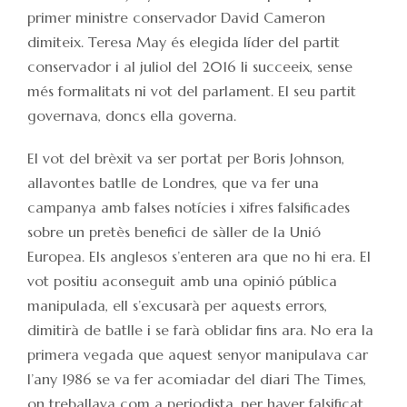
primer ministre conservador David Cameron
dimiteix. Teresa May és elegida líder del partit
conservador i al juliol del 2016 li succeeix, sense
més formalitats ni vot del parlament. El seu partit
governava, doncs ella governa.
El vot del brèxit va ser portat per Boris Johnson,
allavontes batlle de Londres, que va fer una
campanya amb falses notícies i xifres falsificades
sobre un pretès benefici de sàller de la Unió
Europea. Els anglesos s’enteren ara que no hi era. El
vot positiu aconseguit amb una opinió pública
manipulada, ell s’excusarà per aquests errors,
dimitirà de batlle i se farà oblidar fins ara. No era la
primera vegada que aquest senyor manipulava car
l’any 1986 se va fer acomiadar del diari The Times,
on treballava com a periodista, per haver falsificat