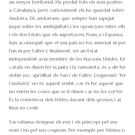
un senyor territorial. Ha perdut tots els seus poders
a Catalunya, però curiosament els ha guardat sobre
Andorra. Els andorrans, que sempre han sapigut
jugar sobre les ambigüitats i les oposicions entre ells
i els dos Estats que els suportaven, França i Espanya,
han aconseguit que el seu país no fos annexat ni per
l’un ni per l’altre i, finalment, ser un Estat
independent avui membre de les Nacions Unides. En
català en diuen fer la puta i la ramoneta, és a dir fer
doble joc, aprofitar de l’un i de l’altre. L’expressió “fer
l’andorrà” no té aquest sentit, car és fer aquest que
no entén les coses que se li diuen car no les vol fer.
És la resistència dels febles davant dels grossos i al
final no cedir.
S’acostuma designar els reis i els prínceps pel seu
nom i no pel seu cognom. Per exemple per Mònaco