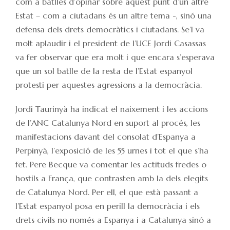
com a batlles d’opinar sobre aquest punt d’un altre
Estat – com a ciutadans és un altre tema -, sinó una
defensa dels drets democràtics i ciutadans. Se’l va
molt aplaudir i el president de l’UCE Jordi Casassas
va fer observar que era molt i que encara s’esperava
que un sol batlle de la resta de l’Estat espanyol
protesti per aquestes agressions a la democràcia.
Jordi Taurinyà ha indicat el naixement i les accions
de l’ANC Catalunya Nord en suport al procés, les
manifestacions davant del consolat d’Espanya a
Perpinyà, l’exposició de les 55 urnes i tot el que s’ha
fet. Pere Becque va comentar les actituds fredes o
hostils a França, que contrasten amb la dels elegits
de Catalunya Nord. Per ell, el que està passant a
l’Estat espanyol posa en perill la democràcia i els
drets civils no només a Espanya i a Catalunya sinó a