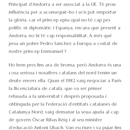
Principat d’Andorra a ser associat a la UE. Té prou
influència per a aconseguir-ho i se’n pot emportar
la glòria, car el príncep episcopal no té cap pes
polític ni diplomàtic i Espanya, encara que present a
Andorra, no hi té cap responsabilitat. A més què
pesa un pobre Pedro Sánchez a Europa a costat de
nostre príncep Emmanuel ?
Ho hem pres fins ara de broma, però Andorra és una
cosa seriosa i nosaltres catalans del nord tenim un
deute envers ella. Quan el 1982 vaig negociar a París
la llicenciatura de català, que va ser primer
refusada a la universitat i després proposada i
obtinguda per la Federació d’entitats catalanes de
Catalunya Nord, vaig demanar la seua ajuda al cap
de govern Òscar Ribas Reig i al seu ministre
d’educació Antoni Ubach. Van escriure i va pujar fins