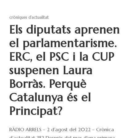
cròniques d’actualitat
Els diputats aprenen
el parlamentarisme.
ERC, el PSC i la CUP
suspenen Laura
Borràs. Perquè
Catalunya és el
Principat?
RÀDIO ARRELS – 2 d’agost del 2022 – Crònica
d’actualitat 352 Després del mes d’una primera