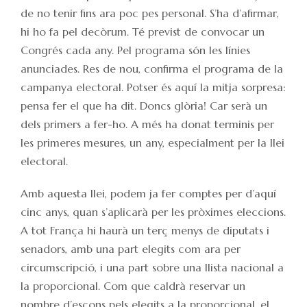
de no tenir fins ara poc pes personal. S’ha d’afirmar,
hi ho fa pel decòrum. Té previst de convocar un
Congrés cada any. Pel programa són les línies
anunciades. Res de nou, confirma el programa de la
campanya electoral. Potser és aquí la mitja sorpresa:
pensa fer el que ha dit. Doncs glòria! Car serà un
dels primers a fer-ho. A més ha donat terminis per
les primeres mesures, un any, especialment per la llei
electoral.
Amb aquesta llei, podem ja fer comptes per d’aquí
cinc anys, quan s’aplicarà per les pròximes eleccions.
A tot França hi haurà un terç menys de diputats i
senadors, amb una part elegits com ara per
circumscripció, i una part sobre una llista nacional a
la proporcional. Com que caldrà reservar un
nombre d’escons pels elegits a la proporcional, el