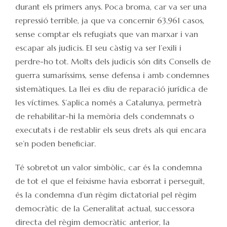
durant els primers anys. Poca broma, car va ser una
repressió terrible, ja que va concernir 63.961 casos,
sense comptar els refugiats que van marxar i van
escapar als judicis. El seu càstig va ser l’exili i
perdre-ho tot. Molts dels judicis són dits Consells de
guerra sumaríssims, sense defensa i amb condemnes
sistemàtiques. La llei es diu de reparació jurídica de
les víctimes. S’aplica només a Catalunya, permetrà
de rehabilitar-hi la memòria dels condemnats o
executats i de restablir els seus drets als qui encara
se’n poden beneficiar.
Té sobretot un valor simbòlic, car és la condemna
de tot el que el feixisme havia esborrat i perseguit,
és la condemna d’un règim dictatorial pel règim
democràtic de la Generalitat actual, successora
directa del règim democràtic anterior, la