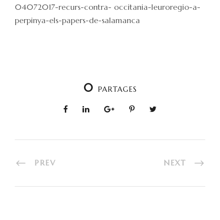
04072017-recurs-contra- occitania-leuroregio-a-
perpinya-els-papers-de-salamanca
0
PARTAGES
PREV
NEXT