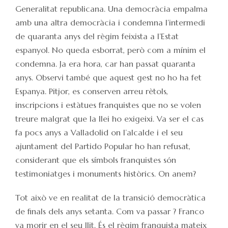
Generalitat republicana. Una democràcia empalma
amb una altra democràcia i condemna l’intermedi
de quaranta anys del règim feixista a l’Estat
espanyol. No queda esborrat, però com a mínim el
condemna. Ja era hora, car han passat quaranta
anys. Observi també que aquest gest no ho ha fet
Espanya. Pitjor, es conserven arreu rètols,
inscripcions i estàtues franquistes que no se volen
treure malgrat que la llei ho exigeixi. Va ser el cas
fa pocs anys a Valladolid on l’alcalde i el seu
ajuntament del Partido Popular ho han refusat,
considerant que els símbols franquistes són
testimoniatges i monuments històrics. On anem?
Tot això ve en realitat de la transició democràtica
de finals dels anys setanta. Com va passar ? Franco
va morir en el seu llit. És el règim franquista mateix