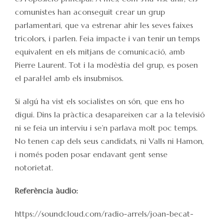
comunistes han aconseguit crear un grup
parlamentari, que va estrenar ahir les seves faixes
tricolors, i parlen. Feia impacte i van tenir un temps
equivalent en els mitjans de comunicació, amb
Pierre Laurent. Tot i la modèstia del grup, es posen
el paral·lel amb els insubmisos.
Si algú ha vist els socialistes on són, que ens ho
digui. Dins la pràctica desapareixen car a la televisió
ni se feia un interviu i se’n parlava molt poc temps.
No tenen cap dels seus candidats, ni Valls ni Hamon,
i només poden posar endavant gent sense
notorietat.
Referència àudio:
https://soundcloud.com/radio-arrels/joan-becat-