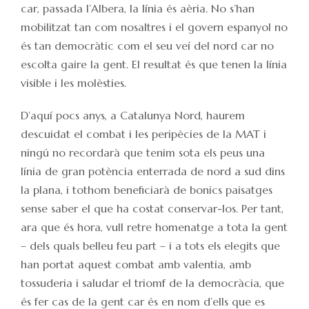
car, passada l’Albera, la línia és aèria. No s’han
mobilitzat tan com nosaltres i el govern espanyol no
és tan democràtic com el seu veí del nord car no
escolta gaire la gent. El resultat és que tenen la línia
visible i les molèsties.
D’aquí pocs anys, a Catalunya Nord, haurem
descuidat el combat i les peripècies de la MAT i
ningú no recordarà que tenim sota els peus una
línia de gran potència enterrada de nord a sud dins
la plana, i tothom beneficiarà de bonics paisatges
sense saber el que ha costat conservar-los. Per tant,
ara que és hora, vull retre homenatge a tota la gent
– dels quals belleu feu part – i a tots els elegits que
han portat aquest combat amb valentia, amb
tossuderia i saludar el triomf de la democràcia, que
és fer cas de la gent car és en nom d’ells que es