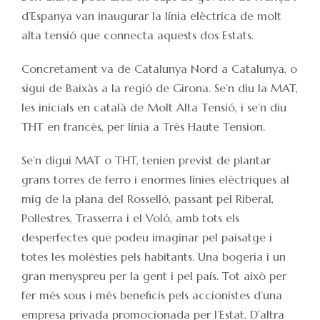
d’Espanya van inaugurar la línia elèctrica de molt
alta tensió que connecta aquests dos Estats.
Concretament va de Catalunya Nord a Catalunya, o
sigui de Baixàs a la regió de Girona. Se’n diu la MAT,
les inicials en català de Molt Alta Tensió, i se’n diu
THT en francès, per línia a Très Haute Tension.
Se’n digui MAT o THT, tenien previst de plantar
grans torres de ferro i enormes línies elèctriques al
mig de la plana del Rosselló, passant pel Riberal,
Pollestres, Trasserra i el Voló, amb tots els
desperfectes que podeu imaginar pel paisatge i
totes les molèsties pels habitants. Una bogeria i un
gran menyspreu per la gent i pel país. Tot això per
fer més sous i més beneficis pels accionistes d’una
empresa privada promocionada per l’Estat. D’altra