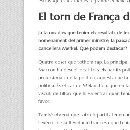
esclavage et les tueries à grande échelle
El torn de França
Ja fa uns dies que tenim els resultats de le
nomenament del primer ministre, la passació
cancellera Merkel. Què podem destacar?
Quatre coses que tothom sap. La principal,
Macron ha descol·locat tots els partits polít
professionals de la política, aquests que f
política. És el cas de Mélanchon, que en fa
viscut, de Fillon, que hi va entrar quan teni
favor.
També observi que tots els partits tenen u
l’exèrcit de la Revolució francesa que tenia