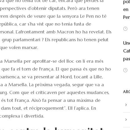
va que ho tenia tot bé car, encara que perdés la
pol
 perspectives d’obtenir diputats. Però ara tenen
en 
peren després de veure que la senyora Le Pen no té
Per
pública, car s’ha vist que no tenia fusta de
ersonal. L’afrontament amb Macron ho ha revelat. Els
un grup parlamentari ? Els republicans ho tenen pelut
Une
 que volen marxar.
Cat
pa
 Marsella per aprofitar-se del lloc on li era més
nó que fa el torn de França. El que passa és que no ho
parisenca, se va presentar al Nord, tocant a Lille,
ta a Marsella. La pròxima vegada, segur que va a
asburg. Com que el criticaven per aquestes mudances,
AR
ó és tot França. Això fa pensar a una màxima de
 dans tout, et réciproquement”. Ell l’aplica. En
complexa i divertida.