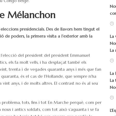
 du Congo belge.
Nou
 de Mélanchon
con
s eleccions presidencials. Des de llavors hem tingut el
 de poders, la primera visita a l’exterior amb la
La 
Nor
La 
 l’elecció del president del president Emmanuel
ics, els fa molt vells, i ha desplaçat també els
a vint, trenta i de vegades quaranta anys i més que fan
La 
 quaranta, és el cas de l’Hollande, que sempre n’ha
La 
a vint anys, i de molts altres. El contrast no és al seu
Noë
n problema, tots, fins i tot En Marche perquè, com per
 nous i antics soldats, com tot això s’aguanta i se fa
L’E