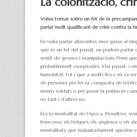
La colonització, cr
Voleu tornar sobre un fet de la precampa
parlar molt qualificant de crim contra la h
En volia parlar allavontes, mes queia al mig
que és un fet del passat, en podem parlar 
sentit de grosses i manipulacions. Pensi q
probablement exagerades. S’ha passat, com
humanitat, tot i que a molts llocs en va 
de persones per fer la conquesta de territ
menys soldats o per posar la població com a
no tant i d’altres no.
Era la mentalitat de l’època. Nosaltres, avu
francesos, els belgues, els anglesos o els al
mentalitats, que malauradament queden en 