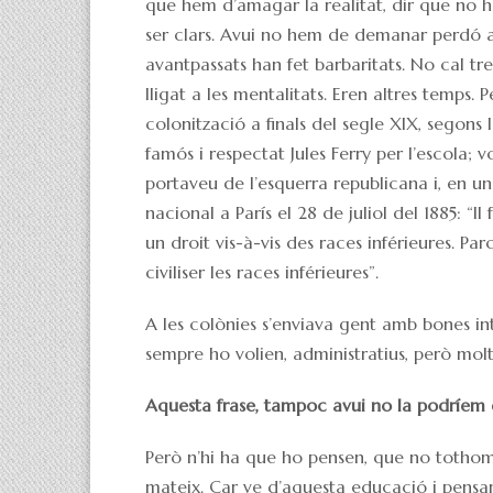
que hem d’amagar la realitat, dir que no ha
ser clars. Avui no hem de demanar perdó a
avantpassats han fet barbaritats. No cal tr
lligat a les mentalitats. Eren altres temps.
colonització a finals del segle XIX, segons
famós i respectat Jules Ferry per l’escola; v
portaveu de l’esquerra republicana i, en un
nacional a París el 28 de juliol del 1885: “
un droit vis-à-vis des races inférieures. Par
civiliser les races inférieures”.
A les colònies s’enviava gent amb bones in
sempre ho volien, administratius, però molt
Aquesta frase, tampoc avui no la podríem 
Però n’hi ha que ho pensen, que no tothom é
mateix. Car ve d’aquesta educació i pensam